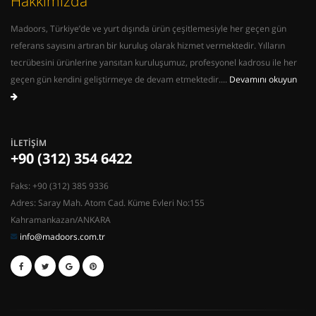
Hakkımızda
Madoors, Türkiye’de ve yurt dışında ürün çeşitlemesiyle her geçen gün
referans sayısını artıran bir kuruluş olarak hizmet vermektedir. Yılların
tecrübesini ürünlerine yansıtan kuruluşumuz, profesyonel kadrosu ile her
geçen gün kendini geliştirmeye de devam etmektedir....
Devamını okuyun
İLETIŞIM
+90 (312) 354 6422
Faks: +90 (312) 385 9336
Adres: Saray Mah. Atom Cad. Küme Evleri No:155
Kahramankazan/ANKARA
info@madoors.com.tr