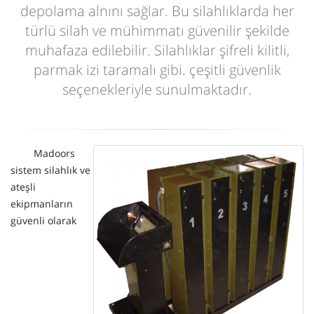
depolama alnını sağlar. Bu silahlıklarda her
türlü silah ve mühimmatı güvenilir şekilde
muhafaza edilebilir. Silahlıklar şifreli kilitli,
parmak izi taramalı gibi. çeşitli güvenlik
seçenekleriyle sunulmaktadır.
Madoors
sistem silahlık ve
ateşli
ekipmanların
güvenli olarak