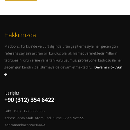
Hakkımızda
Madoors, Türkiye’de ve yurt dışında ürün çeşitlemesiyle her geçen gün
referans sayısını artıran bir kuruluş olarak hizmet vermektedir. Yılların
tecrübesini ürünlerine yansıtan kuruluşumuz, profesyonel kadrosu ile her
geçen gün kendini geliştirmeye de devam etmektedir....
Devamını okuyun
İLETIŞIM
+90 (312) 354 6422
Faks: +90 (312) 385 9336
Adres: Saray Mah. Atom Cad. Küme Evleri No:155
Kahramankazan/ANKARA