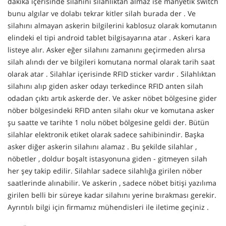
dakika içerisinde silahını silahlıktan almaz ise manyetik switch
bunu algılar ve dolabı tekrar kitler silah burada der . Ve
silahını almayan askerin bilgilerini kablosuz olarak komutanın
elindeki el tipi android tablet bilgisayarına atar . Askeri kara
listeye alır. Asker eğer silahını zamanını geçirmeden alırsa
silah alındı der ve bilgileri komutana normal olarak tarih saat
olarak atar . Silahlar içerisinde RFID sticker vardır . Silahlıktan
silahını alıp giden asker odayı terkedince RFID anten silah
odadan çıktı artık askerde der. Ve asker nöbet bölgesine gider
nöber bölgesindeki RFID anten silahı okur ve komutana asker
şu saatte ve tarihte 1 nolu nöbet bölgesine geldi der. Bütün
silahlar elektronik etiket olarak sadece sahibinindir. Başka
asker diğer askerin silahını alamaz . Bu şekilde silahlar ,
nöbetler , doldur boşalt istasyonuna giden - gitmeyen silah
her şey takip edilir. Silahlar sadece silahlığa girilen nöber
saatlerinde alınabilir. Ve askerin , sadece nöbet bitişi yazılıma
girilen belli bir süreye kadar silahını yerine bırakması gerekir.
Ayrıntılı bilgi için firmamız mühendisleri ile iletime geçiniz .