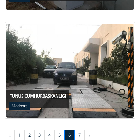
TUNUS CUMHURBAŞKANLIĞI
Madoors
«
1
2
3
4
5
6
7
»