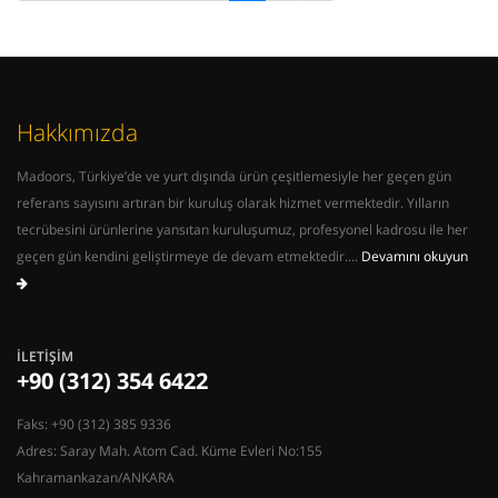
Hakkımızda
Madoors, Türkiye’de ve yurt dışında ürün çeşitlemesiyle her geçen gün
referans sayısını artıran bir kuruluş olarak hizmet vermektedir. Yılların
tecrübesini ürünlerine yansıtan kuruluşumuz, profesyonel kadrosu ile her
geçen gün kendini geliştirmeye de devam etmektedir....
Devamını okuyun
İLETIŞIM
+90 (312) 354 6422
Faks: +90 (312) 385 9336
Adres: Saray Mah. Atom Cad. Küme Evleri No:155
Kahramankazan/ANKARA