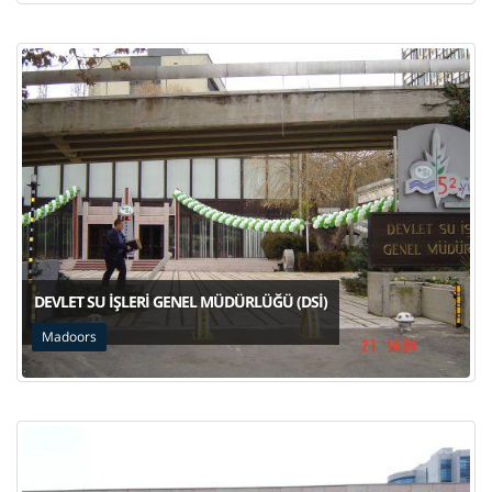
DEVLET SU İŞLERI GENEL MÜDÜRLÜĞÜ (DSİ)
Madoors