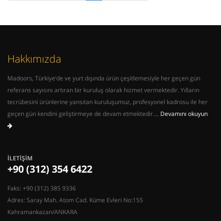
Hakkımızda
Madoors, Türkiye’de ve yurt dışında ürün çeşitlemesiyle her geçen gün
referans sayısını artıran bir kuruluş olarak hizmet vermektedir. Yılların
tecrübesini ürünlerine yansıtan kuruluşumuz, profesyonel kadrosu ile her
geçen gün kendini geliştirmeye de devam etmektedir....
Devamını okuyun
İLETIŞIM
+90 (312) 354 6422
Faks: +90 (312) 385 9336
Adres: Saray Mah. Atom Cad. Küme Evleri No:155
Kahramankazan/ANKARA