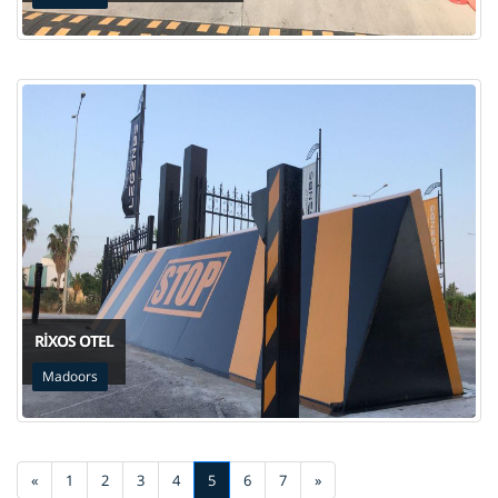
RIXOS OTEL
Madoors
«
1
2
3
4
5
6
7
»