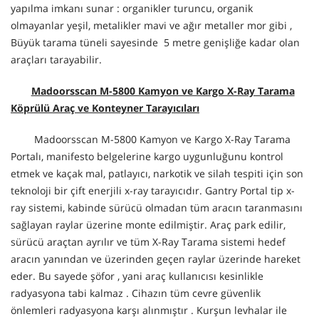
yapılma imkanı sunar : organikler turuncu, organik
olmayanlar yeşil, metalikler mavi ve ağır metaller mor gibi ,
Büyük tarama tüneli sayesinde 5 metre genişliğe kadar olan
araçları tarayabilir.
Madoorsscan M-5800 Kamyon ve Kargo X-Ray Tarama
Köprülü Araç ve Konteyner Tarayıcıları
Madoorsscan M-5800 Kamyon ve Kargo X-Ray Tarama
Portalı, manifesto belgelerine kargo uygunluğunu kontrol
etmek ve kaçak mal, patlayıcı, narkotik ve silah tespiti için son
teknoloji bir çift enerjili x-ray tarayıcıdır. Gantry Portal tip x-
ray sistemi, kabinde sürücü olmadan tüm aracın taranmasını
sağlayan raylar üzerine monte edilmiştir. Araç park edilir,
sürücü araçtan ayrılır ve tüm X-Ray Tarama sistemi hedef
aracın yanından ve üzerinden geçen raylar üzerinde hareket
eder. Bu sayede şöfor , yani araç kullanıcısı kesinlikle
radyasyona tabi kalmaz . Cihazın tüm cevre güvenlik
önlemleri radyasyona karşı alınmıştır . Kurşun levhalar ile