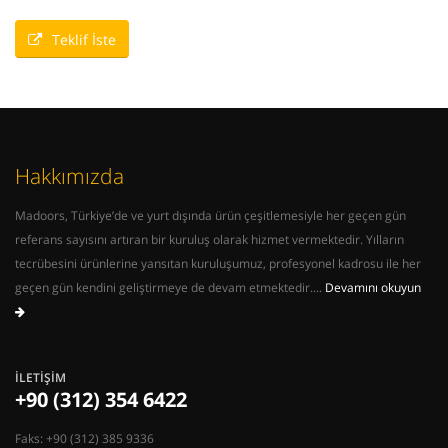
Teklif İste
Hakkımızda
Madoors, Türkiye’de ve yurt dışında ürün çeşitlemesiyle her geçen gün
referans sayısını artıran bir kuruluş olarak hizmet vermektedir. Yılların
tecrübesini ürünlerine yansıtan kuruluşumuz, profesyonel kadrosu ile her
geçen gün kendini geliştirmeye de devam etmektedir....
Devamını okuyun
İLETIŞIM
+90 (312) 354 6422
Faks: +90 (312) 385 9336