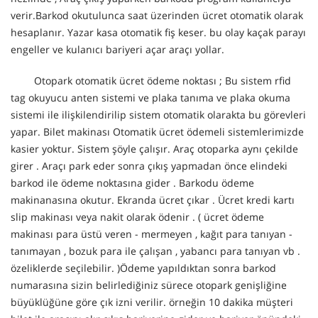
verir.Barkod okutulunca saat üzerinden ücret otomatik olarak
hesaplanır. Yazar kasa otomatik fiş keser. bu olay kaçak parayı
engeller ve kulanıcı bariyeri açar araçı yollar.
Otopark otomatik ücret ödeme noktası ; Bu sistem rfid
tag okuyucu anten sistemi ve plaka tanıma ve plaka okuma
sistemi ile ilişkilendirilip sistem otomatik olarakta bu görevleri
yapar. Bilet makinası Otomatik ücret ödemeli sistemlerimizde
kasier yoktur. Sistem şöyle çalışır. Araç otoparka aynı çekilde
girer . Araçı park eder sonra çıkış yapmadan önce elindeki
barkod ile ödeme noktasına gider . Barkodu ödeme
makinanasına okutur. Ekranda ücret çıkar . Ücret kredi kartı
slip makinası veya nakit olarak ödenir . ( ücret ödeme
makinası para üstü veren - mermeyen , kağıt para tanıyan -
tanımayan , bozuk para ile çalışan , yabancı para tanıyan vb .
özeliklerde seçilebilir. )Ödeme yapıldıktan sonra barkod
numarasına sizin belirlediğiniz sürece otopark genişliğine
büyüklüğüne göre çık izni verilir. örneğin 10 dakika müşteri