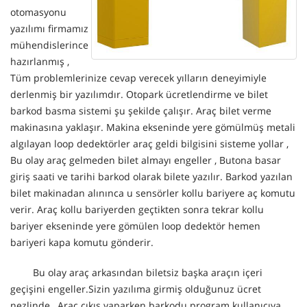
otomasyonu
yazılımı firmamız
mühendislerince
hazırlanmış ,
Tüm problemlerinize cevap verecek yılların deneyimiyle
derlenmiş bir yazılımdır. Otopark ücretlendirme ve bilet
barkod basma sistemi şu şekilde çalışır. Araç bilet verme
makinasına yaklaşır. Makina ekseninde yere gömülmüş metali
algılayan loop dedektörler araç geldi bilgisini sisteme yollar ,
Bu olay araç gelmeden bilet almayı engeller , Butona basar
giriş saati ve tarihi barkod olarak bilete yazılır. Barkod yazılan
bilet makinadan alınınca u sensörler kollu bariyere aç komutu
verir. Araç kollu bariyerden geçtikten sonra tekrar kollu
bariyer ekseninde yere gömülen loop dedektör hemen
bariyeri kapa komutu gönderir.
Bu olay araç arkasından biletsiz başka araçın içeri
geçişini engeller.Sizin yazılıma girmiş olduğunuz ücret
nezlinde , Araç çıkış yaparken barkodu program kullanıcıya