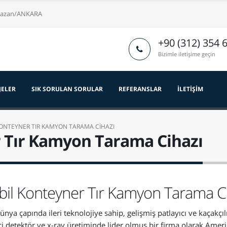
nkazan/ANKARA
+90 (312) 354 
Bizimle iletişime geçin
JELER
SIK SORULAN SORULAR
REFERANSLAR
İLETIŞIM
ONTEYNER TIR KAMYON TARAMA CİHAZI
 Tır Kamyon Tarama Cihazı
il Konteyner Tır Kamyon Tarama Ci
nya çapında ileri teknolojiye sahip, gelişmiş patlayıcı ve kaçakçıl
ci detektör ve x-ray üretiminde lider olmuş bir firma olarak Amer