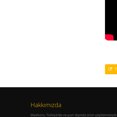
T
Hakkımızda
Madoors, Türkiye’de ve yurt dışında ürün çeşitlemesiyle 