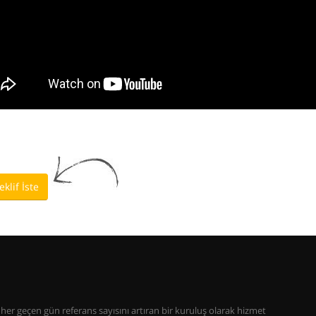
eklif İste
her geçen gün referans sayısını artıran bir kuruluş olarak hizmet