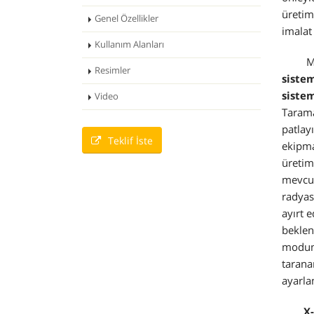
üretim
Genel Özellikler
imalat
Kullanım Alanları
M
Resimler
sistem
siste
Video
Tarama
patlay
Teklif İste
ekipma
üretim
mevcut
radyas
ayırt 
beklen
modund
tarana
ayarla
X