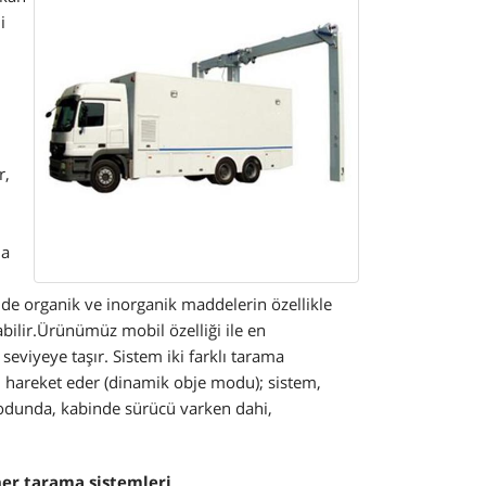
i
r,
da
nde organik ve inorganik maddelerin özellikle
bilir.Ürünümüz mobil özelliği ile en
viyeye taşır. Sistem iki farklı tarama
u hareket eder (dinamik obje modu); sistem,
modunda, kabinde sürücü varken dahi,
ner tarama sistemleri