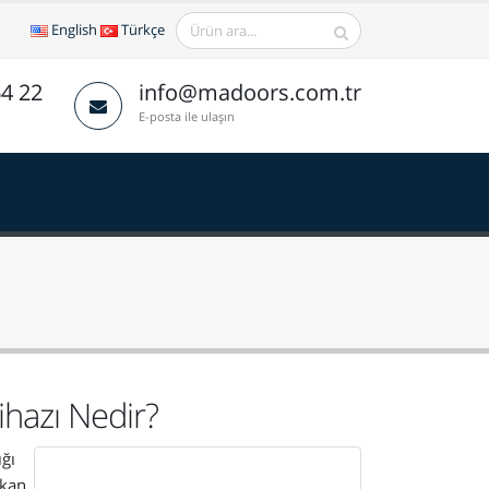
English
Türkçe
64 22
info@madoors.com.tr
E-posta ile ulaşın
hazı Nedir?
ığı
ikan