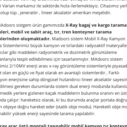
i Varian markamız ile sektörde hızla ilerlemekteyiz. Cihazımız yerl
 olup tüp , jeneratör , lineer aksalatör amerikan meşelidir.
Adoors sistgem ürün gamımızda
X-Ray bagaj ve kargo tarama
leri, mobil ve sabit araç, tır, tren konteyner tarama
mlerinden oluşmaktadır.
Madoors sistem Mobil X-Ray Kamyon
 Sistemlerimiz büyük kamyon ve tırlardaki radyoaktif materyalle
ıcılar gibi maddeleri radyometrik ve dozimetrik görüntüleme
nlarıyla tespit edilebilmesi için tasarlanmıştır. MAdoors sistem
imiz 2/10MV enerji arası x-ray görüntüleme sistemleriyle piyasa
 olan en güçlü ve fiyat olarak en avantajlı sistemlerdir.. Farklı
yon enerjisine sahip döngüsel hızlandırıcı lineer akselatör sayesi
edilmesi gereken durumlarda sistem dual enerji modunda kullanıla
medik yerlere gizlenen kaçak maddelerin bulunma oranını en üst se
a çalışır: hareketsiz olarak, ki bu durumda araçlar portala doğr
n objeye doğru hareket eder (statik obje modu). Hareketli obje 
nabilir yüksek enerji sayesinde tarama yapılabilir.
-ray araç üstü monteli taşınabilir mobil kamyon tır kontey