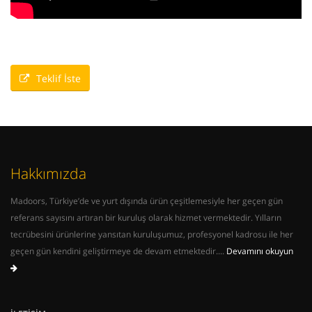
Teklif İste
Hakkımızda
Madoors, Türkiye’de ve yurt dışında ürün çeşitlemesiyle her geçen gün
referans sayısını artıran bir kuruluş olarak hizmet vermektedir. Yılların
tecrübesini ürünlerine yansıtan kuruluşumuz, profesyonel kadrosu ile her
geçen gün kendini geliştirmeye de devam etmektedir....
Devamını okuyun