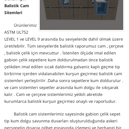
Balistik Cam
Sitemleri
Ürünlerimiz
ASTM UL752
LEVEL 1 ve LEVEL 9 arasında bu seviyelerde dahil olmak üzere
üretilebilir. Tüm seviyelerde balistik raporumuz cam , çerçeve
, balistik çelik için mevcuttur . İstenilen ölçüde imal edilen
gabion çelik sepetlere kum doldurulmadan önce balistik
çelikden imal edilen sıcak daldırma galvaniz kaplı geçme tip
birbirine içerden vidalanabilen kurşun geçirmez balistik cam
sistemleri yerleştirilir .Daha sonra sepetlere kum doldurulur .
ve cam sistemleri sepetler arasında kum dolgu ile sıkışarak
kalır . Cam ve çerçeve sistemlerimiz yetkili akretide
kurumlarca balistik kurşun geçirmez onaylı ve raporludur.
Balistik cam sistemlerimiz sayesinde gabion çelik sepet
tip kum dolgu savunma duvarları oluşturulduğunda askeri
personelin dışarıyı nöbet esnasında izlemesi ve herhangi bir