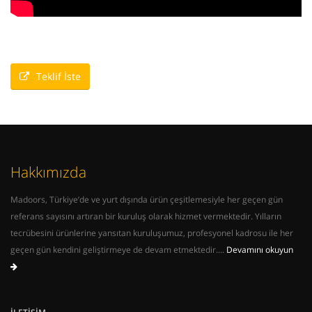
Teklif İste
Hakkımızda
Madoors, Türkiye’de ve yurt dışında ürün çeşitlemesiyle her geçen gün
referans sayısını artıran bir kuruluş olarak hizmet vermektedir. Yılların
tecrübesini ürünlerine yansıtan kuruluşumuz, profesyonel kadrosu ile her
geçen gün kendini geliştirmeye de devam etmektedir....
Devamını okuyun
İLETIŞIM