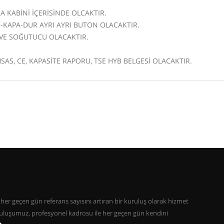
 KABİNİ İÇERİSİNDE OLCAKTIR.
KAPA-DUR AYRI AYRI BUTON OLACAKTIR.
I VE SOĞUTUCU OLACAKTIR.
SAS, CE, KAPASİTE RAPORU, TSE HYB BELGESİ OLACAKTIR.
her geçen gün referans sayısını artıran bir kuruluş olarak hizmet
uruluşumuz, profesyonel kadrosu ile her geçen gün kendini