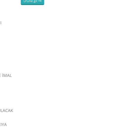
Ürüne git
I
 İMAL
ULACAK
IYA