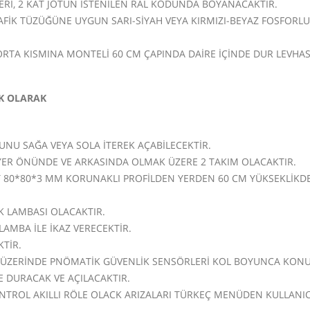
ERİ, 2 KAT JOTUN İSTENİLEN RAL KODUNDA BOYANACAKTIR.
AFİK TÜZÜĞÜNE UYGUN SARI-SİYAH VEYA KIRMIZI-BEYAZ FOSFORLU
RTA KISMINA MONTELİ 60 CM ÇAPINDA DAİRE İÇİNDE DUR LEVHAS
K OLARAK
NU SAĞA VEYA SOLA İTEREK AÇABİLECEKTİR.
ER ÖNÜNDE VE ARKASINDA OLMAK ÜZERE 2 TAKIM OLACAKTIR.
 80*80*3 MM KORUNAKLI PROFİLDEN YERDEN 60 CM YÜKSEKLİKDE
İK LAMBASI OLACAKTIR.
LAMBA İLE İKAZ VERECEKTİR.
TİR.
 ÜZERİNDE PNÖMATİK GÜVENLİK SENSÖRLERİ KOL BOYUNCA KON
E DURACAK VE AÇILACAKTIR.
NTROL AKILLI RÖLE OLACK ARIZALARI TÜRKEÇ MENÜDEN KULLANIC