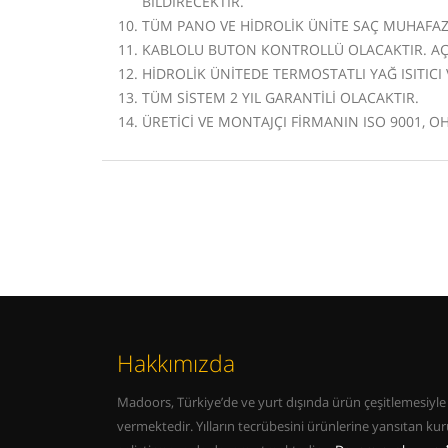
BİLDİRECEKTİR.
TÜM PANO VE HİDROLİK ÜNİTE SAÇ MUHAFAZA
KABLOLU BUTON KONTROLLÜ OLACAKTIR. AÇ-
HİDROLİK ÜNİTEDE TERMOSTATLI YAĞ ISITIC
TÜM SİSTEM 2 YIL GARANTİLİ OLACAKTIR.
ÜRETİCİ VE MONTAJÇI FİRMANIN ISO 9001, OH
Hakkımızda
Madoors, Türkiye’de ve yurt dışında ürün çeşitlemesiyle 
vermektedir. Yılların tecrübesini ürünlerine yansıtan k