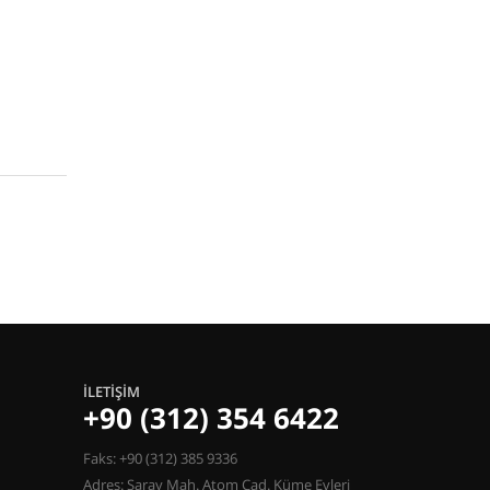
İLETIŞIM
+90 (312) 354 6422
Faks: +90 (312) 385 9336
Adres: Saray Mah. Atom Cad. Küme Evleri