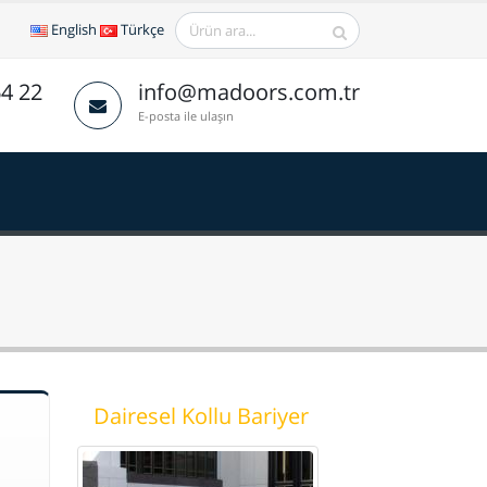
English
Türkçe
64 22
info@madoors.com.tr
E-posta ile ulaşın
Dairesel Kollu Bariyer