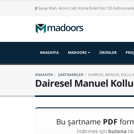
Saray Mah. Atom Cad. Küme Evleri No:155 Kahrama
ANASAYFA
MADOORS
ÜRÜNLER
PRO
ANASAYFA
ŞARTNAMELER
DAİRESEL MANUEL KOLLU 
Dairesel Manuel Koll
Bu şartname
PDF
form
İndirmek için
butona
tık