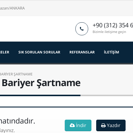
nkazan/ANKARA
+90 (312) 354 
Bizimle iletişime geçin
JELER
SIK SORULAN SORULAR
REFERANSLAR
İLETIŞIM
BARİYER ŞARTNAME
u Bariyer Şartname
atındadır.
İndir
Yazdır
layınız.