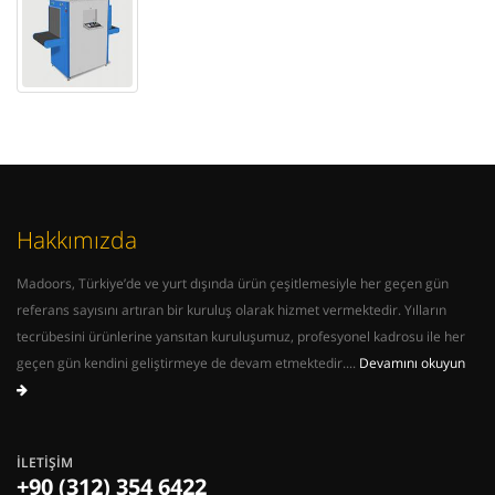
Hakkımızda
Madoors, Türkiye’de ve yurt dışında ürün çeşitlemesiyle her geçen gün
referans sayısını artıran bir kuruluş olarak hizmet vermektedir. Yılların
tecrübesini ürünlerine yansıtan kuruluşumuz, profesyonel kadrosu ile her
geçen gün kendini geliştirmeye de devam etmektedir....
Devamını okuyun
İLETIŞIM
+90 (312) 354 6422