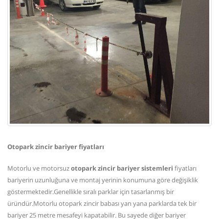
Otopark zincir bariyer fiyatları
Motorlu ve motorsuz
otopark zincir bariyer sistemleri
fiyatları
bariyerin uzunluğuna ve montaj yerinin konumuna göre değişiklik
göstermektedir.Genellikle sıralı parklar için tasarlanmış bir
üründür.Motorlu otopark zincir babası yan yana parklarda tek bir
bariyer 25 metre mesafeyi kapatabilir. Bu sayede diğer bariyer