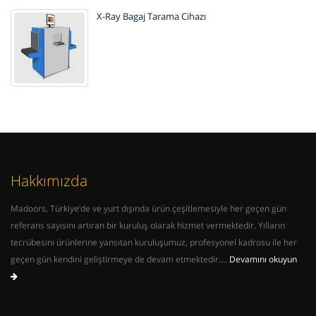
X-Ray Bagaj Tarama Cihazı
Hakkımızda
Madoors, Türkiye’de ve yurt dışında ürün çeşitlemesiyle her geçen gün
referans sayısını artıran bir kuruluş olarak hizmet vermektedir. Yılların
tecrübesini ürünlerine yansıtan kuruluşumuz, profesyonel kadrosu ile her
geçen gün kendini geliştirmeye de devam etmektedir....
Devamını okuyun